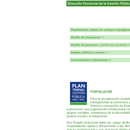
Dirección Provincial de la Gestión Públic
Planificación estatal con enfoque estratégic
Diseño de estructuras
>>
Diseño de procesos
y gestión por resultados
>
Empleo público y carrera
>>
Comunicación
institucional
>>
FORTALECER
Para la recuperación estatal
transparentar la estructura 
Nuestra concepción de Estad
a promover una organización institucional ce
grupos sociales, respetuosa de la diversidad 
justicia social y la integración.
Ese Estado incluyente debe ser capaz de lleva
respondiendo rápida y eficazmente a las dem
que su organización y sus procesos deben 