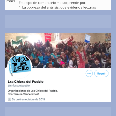
Este tipo de comentario me sorprende por:
1. La pobreza del análisis, que evidencia lecturas
escasas o nulas.
2. El nivel de autoestima, que anula todo registro del
punto 1.
10
30
Twitter
Claudia Bernazza Retweeted
Red De Politólogas - #NoSinMujeres
@RedPolitologas
·
31 Ene 2021
De
@IgualdadUnam
78
366
Twitter
Claudia Bernazza Retweeted
David ☭
@DavidXCuba
·
31 Ene 2021
Si el socialismo es un fracaso, para que nos han
mantenido bajo bloqueo por mas de 60 años, incluyendo
terrorismo de estado, terrorismo mediático, persecución
y asedio económico...¿si el socialismo es un total fracaso,
por qué no nos dejan fracasar en paz...?